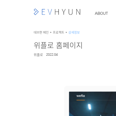
ABOUT
데브현 메인
프로젝트
상세정보
위플로 홈페이지
위플로
2022.04